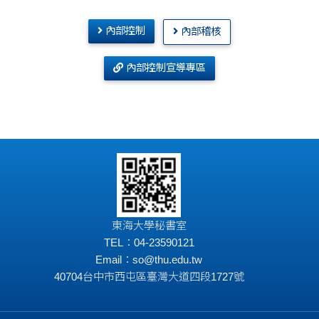
內部控制
內部稽核
內部控制宣導專區
東海大學秘書室
TEL：04-23590121
Email：
so@thu.edu.tw
40704台中市西屯區臺灣大道四段1727號