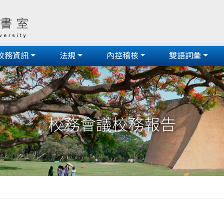
校務資訊
法規
內控稽核
雙語詞彙
校務會議校務報告