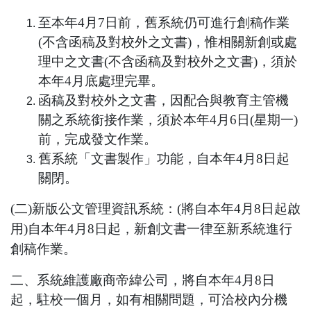
至本年
4
月
7
日前，舊系統仍可進行創稿作業
(
不含函稿及對校外之文書
)
，惟相關新創或處
理中之文書
(
不含函稿及對校外之文書
)
，須於
本年
4
月底處理完畢。
函稿及對校外之文書，因配合與教育主管機
關之系統銜接作業，須於本年
4
月
6
日
(
星期一
)
前，完成發文作業。
舊系統「文書製作」功能，自本年
4
月
8
日起
關閉。
(二)新版公文管理資訊系統：
(
將自本年
4
月
8
日起啟
用
)
自本年
4
月
8
日起，新創文書一律至新系統進行
創稿作業。
二、系統維護廠商帝緯公司，將自本年
4
月
8
日
起，駐校一個月，如有相關問題，可洽校內分機